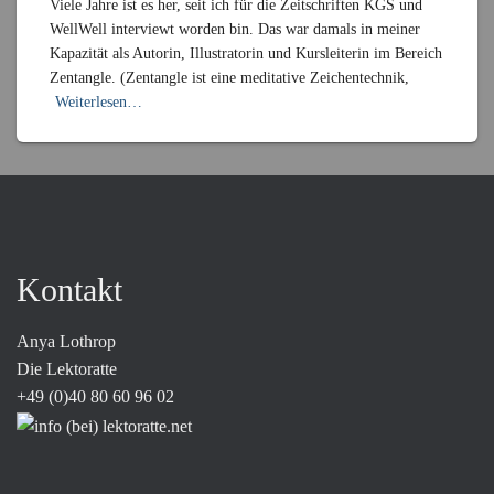
Viele Jahre ist es her, seit ich für die Zeitschriften KGS und
WellWell interviewt worden bin. Das war damals in meiner
Kapazität als Autorin, Illustratorin und Kursleiterin im Bereich
Zentangle. (Zentangle ist eine meditative Zeichentechnik,
Weiterlesen…
Kontakt
Anya Lothrop
Die Lektoratte
+49 (0)40 80 60 96 02