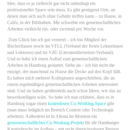
Idee, dass es ja vielleicht gar nicht unbedingt ein
professioneller Space sein muss. Es gibt genügend Orte, an
denen man sich auch ohne Gebühr treffen kann – zu Hause, in
Cafés, in der Bibliothek. Mir schwebte ein gemeinschaftliches
Arbeiten vielleicht ein- oder zweimal pro Woche vor.
Zum Glück bin ich gut vernetzt – ich bin Mitglied der
Bücherfrauen sowie im VFLL (Verband der freien Lektorinnen
und Lektoren) und im VdÜ (Literaturübersetzer-Verband).
Und so habe ich einen Aufruf zum gemeinschaftlichen
Arbeiten in Hamburg gestartet. Siehe da – ich bin nicht die
einzige, der manchmal zu Hause die Decke auf den Kopf fällt.
Es haben mich mehrere Kolleginnen angeschrieben, die an
einem regelmäßigen gemeinschaftlichen Arbeiten interessiert
sind. Und sie haben größtenteils auch schon Ideen, wie das zu
bewerkstelligen wäre. So habe ich nun erfahren, dass es in
Hamburg sogar einen
kostenlosen Co-Working-Space
gibt
(man muss lediglich im Bereich Content oder Technologie
arbeiten). Außerdem ist in Altona im Moment ein
genossenschaftliches Co-Working-Projekt
für die Hamburger
Kreativbrache im Aufbau – mit recht überschaubaren Preisen.