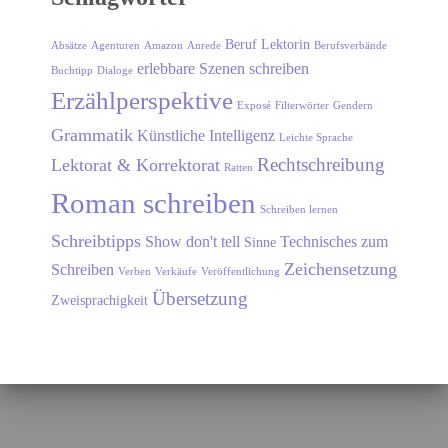
Beruf Lektorin
Absätze
Agenturen
Amazon
Anrede
Berufsverbände
erlebbare Szenen schreiben
Buchtipp
Dialoge
Erzählperspektive
Exposé
Filterwörter
Gendern
Grammatik
Künstliche Intelligenz
Leichte Sprache
Rechtschreibung
Lektorat & Korrektorat
Ratten
Roman schreiben
Schreiben lernen
Schreibtipps
Show don't tell
Technisches zum
Sinne
Zeichensetzung
Schreiben
Verben
Verkäufe
Veröffentlichung
Übersetzung
Zweisprachigkeit