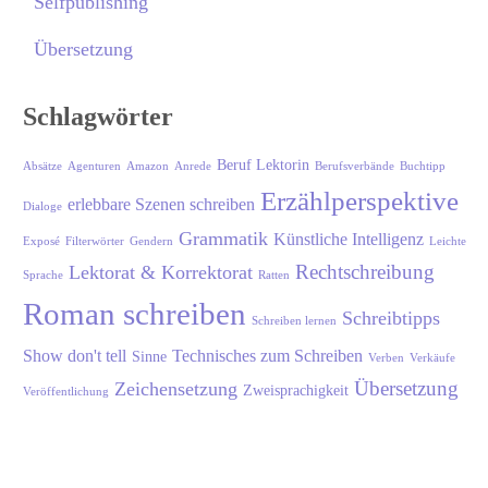
Selfpublishing
Übersetzung
Schlagwörter
Beruf Lektorin
Absätze
Agenturen
Amazon
Anrede
Berufsverbände
Buchtipp
Erzählperspektive
erlebbare Szenen schreiben
Dialoge
Grammatik
Künstliche Intelligenz
Exposé
Filterwörter
Gendern
Leichte
Rechtschreibung
Lektorat & Korrektorat
Sprache
Ratten
Roman schreiben
Schreibtipps
Schreiben lernen
Show don't tell
Technisches zum Schreiben
Sinne
Verben
Verkäufe
Übersetzung
Zeichensetzung
Zweisprachigkeit
Veröffentlichung