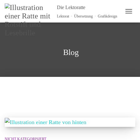
Die Lektoratte
NAVI
Lektorat · Übersetzung · Grafikdesign
Blog
NICHT KATEGORISIERT