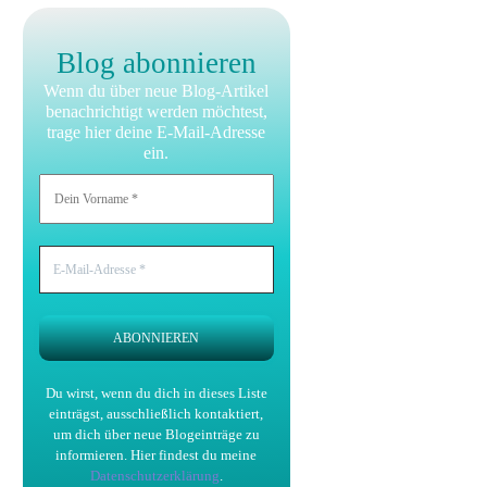
Blog abonnieren
Wenn du über neue Blog-Artikel
benachrichtigt werden möchtest,
trage hier deine E-Mail-Adresse
ein.
Du wirst, wenn du dich in dieses Liste
einträgst, ausschließlich kontaktiert,
um dich über neue Blogeinträge zu
informieren.
Hier findest du meine
Datenschutzerklärung
.