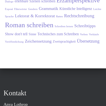
Erzählperspektive
erlebbare Szenen schreiben
Dialoge
Grammatik
Künstliche Intelligenz
Exposé
Filterwörter
Gendern
Leichte
Rechtschreibung
Lektorat & Korrektorat
Sprache
Ratten
Roman schreiben
Schreibtipps
Schreiben lernen
Show don't tell
Technisches zum Schreiben
Sinne
Verben
Verkäufe
Übersetzung
Zeichensetzung
Zweisprachigkeit
Veröffentlichung
Kontakt
Anya Lothrop