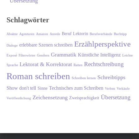
Übersetzung
Schlagwörter
Beruf Lektorin
Absätze
Agenturen
Amazon
Anrede
Berufsverbände
Buchtipp
Erzählperspektive
erlebbare Szenen schreiben
Dialoge
Grammatik
Künstliche Intelligenz
Exposé
Filterwörter
Gendern
Leichte
Rechtschreibung
Lektorat & Korrektorat
Sprache
Ratten
Roman schreiben
Schreibtipps
Schreiben lernen
Show don't tell
Technisches zum Schreiben
Sinne
Verben
Verkäufe
Übersetzung
Zeichensetzung
Zweisprachigkeit
Veröffentlichung