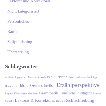
Lektorat und Korrektorat
Nicht kategorisiert
Persönliches
Ratten
Selfpublishing
Übersetzung
Schlagwörter
Beruf Lektorin
Absätze
Agenturen
Amazon
Anrede
Berufsverbände
Buchtipp
Erzählperspektive
erlebbare Szenen schreiben
Dialoge
Grammatik
Künstliche Intelligenz
Exposé
Filterwörter
Gendern
Leichte
Rechtschreibung
Lektorat & Korrektorat
Sprache
Ratten