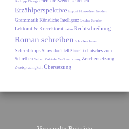
erlebbare Szenen schreiben
Buchtipp
Dialoge
Erzählperspektive
Exposé
Filterwörter
Gendern
Grammatik
Künstliche Intelligenz
Leichte Sprache
Rechtschreibung
Lektorat & Korrektorat
Ratten
Roman schreiben
Schreiben lernen
Schreibtipps
Show don't tell
Technisches zum
Sinne
Zeichensetzung
Schreiben
Verben
Verkäufe
Veröffentlichung
Übersetzung
Zweisprachigkeit
Verwandte Beiträge