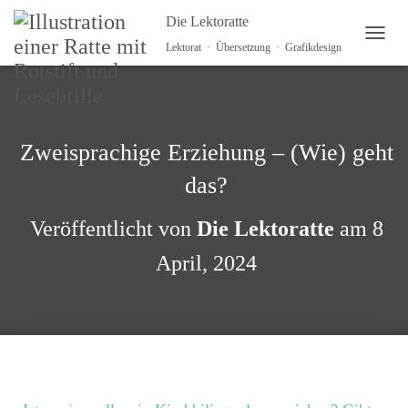
Die Lektoratte
N
Lektorat · Übersetzung · Grafikdesign
A
V
I
G
A
Zweisprachige Erziehung – (Wie) geht
T
I
das?
O
N
U
Veröffentlicht von
Die Lektoratte
am
8
M
S
April, 2024
C
H
A
L
T
E
N