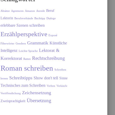
Beruf
Absätze
Agenturen
Amazon
Anrede
Lektorin
Berufsverbände
Buchtipp
Dialoge
erlebbare Szenen schreiben
Erzählperspektive
Exposé
Grammatik
Künstliche
Filterwörter
Gendern
Lektorat &
Intelligenz
Leichte Sprache
Rechtschreibung
Korrektorat
Ratten
Roman schreiben
Schreiben
Schreibtipps
Show don't tell
Sinne
lernen
Technisches zum Schreiben
Verben
Verkäufe
Zeichensetzung
Veröffentlichung
Übersetzung
Zweisprachigkeit