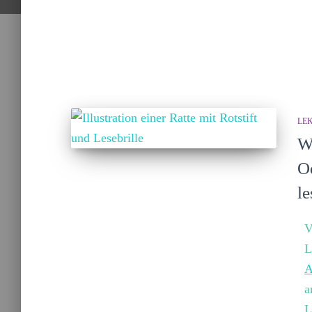
LE
W
O
l
V
L
A
a
L