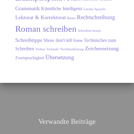
Grammatik
Künstliche Intelligenz
Leichte Sprache
Rechtschreibung
Lektorat & Korrektorat
Ratten
Roman schreiben
Schreiben lernen
Schreibtipps
Show don't tell
Technisches zum
Sinne
Zeichensetzung
Schreiben
Verben
Verkäufe
Veröffentlichung
Übersetzung
Zweisprachigkeit
Verwandte Beiträge