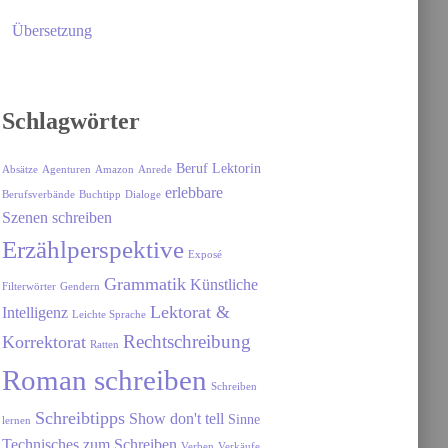
Übersetzung
Schlagwörter
Beruf Lektorin
Absätze
Agenturen
Amazon
Anrede
erlebbare
Berufsverbände
Buchtipp
Dialoge
Szenen schreiben
Erzählperspektive
Exposé
Grammatik
Künstliche
Filterwörter
Gendern
Lektorat &
Intelligenz
Leichte Sprache
Rechtschreibung
Korrektorat
Ratten
Roman schreiben
Schreiben
Schreibtipps
Show don't tell
Sinne
lernen
Technisches zum Schreiben
Verben
Verkäufe