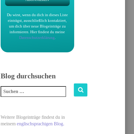
Du wirst, wenn du dich in dieses Liste
einträgst, ausschließlich kontaktiert,
um dich über neue Blogeinträge zu
informieren.
Hier findest du meine
Datenschutzerklärung
.
Blog durchsuchen
S
u
c
h
Weitere Blogeinträge findest du in
e
meinem
englischsprachigen Blog.
n