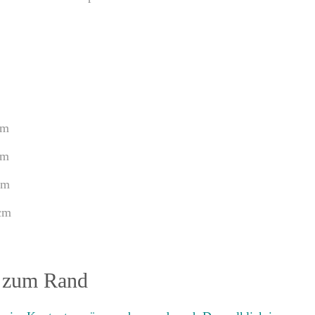
m
m
m
m
d zum Rand