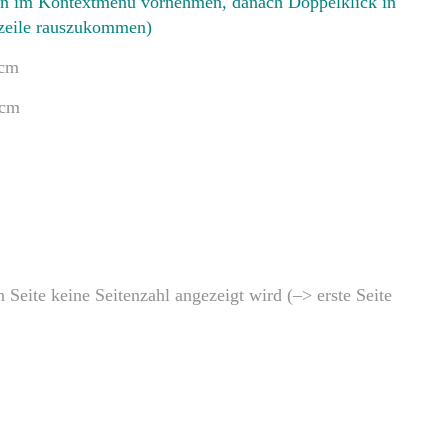
gen im Kontextmenü vornehmen, danach Doppelklick in
fzeile rauszukommen)
m
m
n Seite keine Seitenzahl angezeigt wird (–> erste Seite