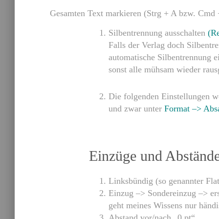
Gesamten Text markieren (Strg + A bzw. Cmd +
Silbentrennung ausschalten
(Re
Falls der Verlag doch Silbentr
automatische Silbentrennung ei
sonst alle mühsam wieder rau
Die folgenden Einstellungen w
und zwar unter
Format –> Abs
Einzüge und Abständ
Linksbündig (so genannter Flat
Einzug
–> Sondereinzug –>
er
geht meines Wissens nur händi
Abstand vor/nach „0 pt“