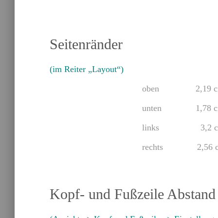
Seitenränder
(im Reiter „Layout“)
oben 2,19 c
unten 1,78 c
links 3,2 c
rechts 2,56 c
Kopf- und Fußzeile Abstan