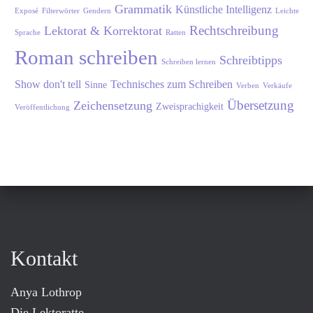
Grammatik
Künstliche Intelligenz
Exposé
Filterwörter
Gendern
Leichte
Rechtschreibung
Lektorat & Korrektorat
Sprache
Ratten
Roman schreiben
Schreibtipps
Schreiben lernen
Show don't tell
Technisches zum Schreiben
Sinne
Verben
Verkäufe
Übersetzung
Zeichensetzung
Zweisprachigkeit
Veröffentlichung
Kontakt
Anya Lothrop
Die Lektoratte