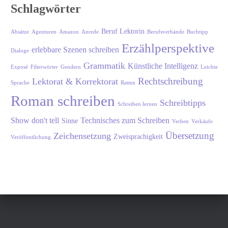
Schlagwörter
Beruf Lektorin
Absätze
Agenturen
Amazon
Anrede
Berufsverbände
Buchtipp
Erzählperspektive
erlebbare Szenen schreiben
Dialoge
Grammatik
Künstliche Intelligenz
Exposé
Filterwörter
Gendern
Leichte
Rechtschreibung
Lektorat & Korrektorat
Sprache
Ratten
Roman schreiben
Schreibtipps
Schreiben lernen
Show don't tell
Technisches zum Schreiben
Sinne
Verben
Verkäufe
Übersetzung
Zeichensetzung
Zweisprachigkeit
Veröffentlichung