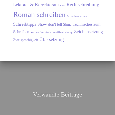
Rechtschreibung
Lektorat & Korrektorat
Ratten
Roman schreiben
Schreiben lernen
Schreibtipps
Show don't tell
Technisches zum
Sinne
Zeichensetzung
Schreiben
Verben
Verkäufe
Veröffentlichung
Übersetzung
Zweisprachigkeit
Verwandte Beiträge