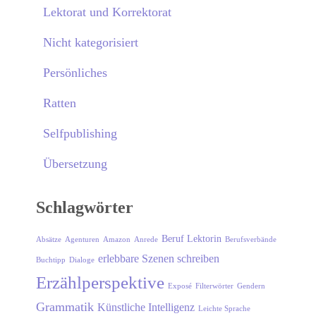
Lektorat und Korrektorat
Nicht kategorisiert
Persönliches
Ratten
Selfpublishing
Übersetzung
Schlagwörter
Beruf Lektorin
Absätze
Agenturen
Amazon
Anrede
Berufsverbände
erlebbare Szenen schreiben
Buchtipp
Dialoge
Erzählperspektive
Exposé
Filterwörter
Gendern
Grammatik
Künstliche Intelligenz
Leichte Sprache