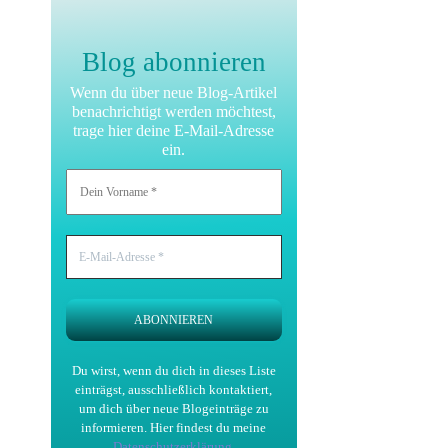
Blog abonnieren
Wenn du über neue Blog-Artikel
benachrichtigt werden möchtest,
trage hier deine E-Mail-Adresse
ein.
Du wirst, wenn du dich in dieses Liste
einträgst, ausschließlich kontaktiert,
um dich über neue Blogeinträge zu
informieren.
Hier findest du meine
Datenschutzerklärung
.