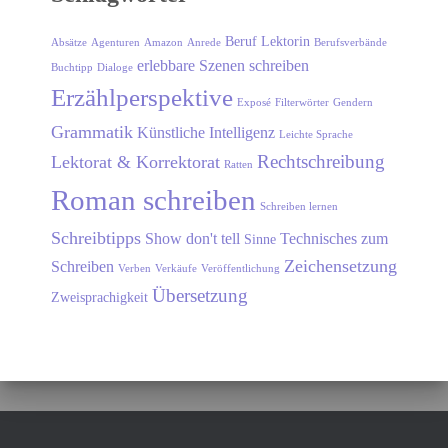
Beruf Lektorin
Absätze
Agenturen
Amazon
Anrede
Berufsverbände
erlebbare Szenen schreiben
Buchtipp
Dialoge
Erzählperspektive
Exposé
Filterwörter
Gendern
Grammatik
Künstliche Intelligenz
Leichte Sprache
Rechtschreibung
Lektorat & Korrektorat
Ratten
Roman schreiben
Schreiben lernen
Schreibtipps
Show don't tell
Technisches zum
Sinne
Zeichensetzung
Schreiben
Verben
Verkäufe
Veröffentlichung
Übersetzung
Zweisprachigkeit