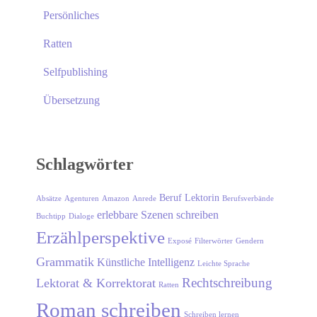
Persönliches
Ratten
Selfpublishing
Übersetzung
Schlagwörter
Beruf Lektorin
Absätze
Agenturen
Amazon
Anrede
Berufsverbände
erlebbare Szenen schreiben
Buchtipp
Dialoge
Erzählperspektive
Exposé
Filterwörter
Gendern
Grammatik
Künstliche Intelligenz
Leichte Sprache
Rechtschreibung
Lektorat & Korrektorat
Ratten
Roman schreiben
Schreiben lernen