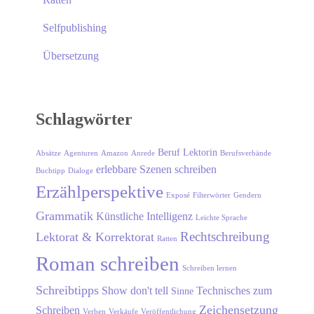
Selfpublishing
Übersetzung
Schlagwörter
Beruf Lektorin
Absätze
Agenturen
Amazon
Anrede
Berufsverbände
erlebbare Szenen schreiben
Buchtipp
Dialoge
Erzählperspektive
Exposé
Filterwörter
Gendern
Grammatik
Künstliche Intelligenz
Leichte Sprache
Rechtschreibung
Lektorat & Korrektorat
Ratten
Roman schreiben
Schreiben lernen
Schreibtipps
Show don't tell
Technisches zum
Sinne
Zeichensetzung
Schreiben
Verben
Verkäufe
Veröffentlichung