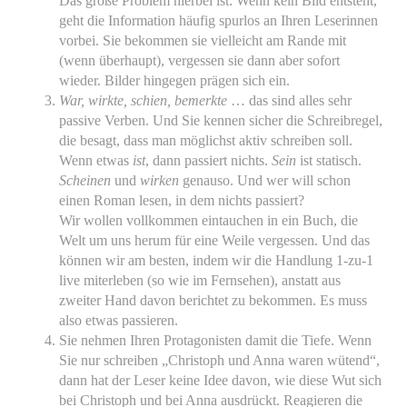
Das große Problem hierbei ist: Wenn kein Bild entsteht,
geht die Information häufig spurlos an Ihren Leserinnen
vorbei. Sie bekommen sie vielleicht am Rande mit
(wenn überhaupt), vergessen sie dann aber sofort
wieder. Bilder hingegen prägen sich ein.
War, wirkte, schien, bemerkte
… das sind alles sehr
passive Verben. Und Sie kennen sicher die Schreibregel,
die besagt, dass man möglichst aktiv schreiben soll.
Wenn etwas
ist
, dann passiert nichts.
Sein
ist statisch.
Scheinen
und
wirken
genauso. Und wer will schon
einen Roman lesen, in dem nichts passiert?
Wir wollen vollkommen eintauchen in ein Buch, die
Welt um uns herum für eine Weile vergessen. Und das
können wir am besten, indem wir die Handlung 1-zu-1
live miterleben (so wie im Fernsehen), anstatt aus
zweiter Hand davon berichtet zu bekommen. Es muss
also etwas passieren.
Sie nehmen Ihren Protagonisten damit die Tiefe. Wenn
Sie nur schreiben „Christoph und Anna waren wütend“,
dann hat der Leser keine Idee davon, wie diese Wut sich
bei Christoph und bei Anna ausdrückt. Reagieren die