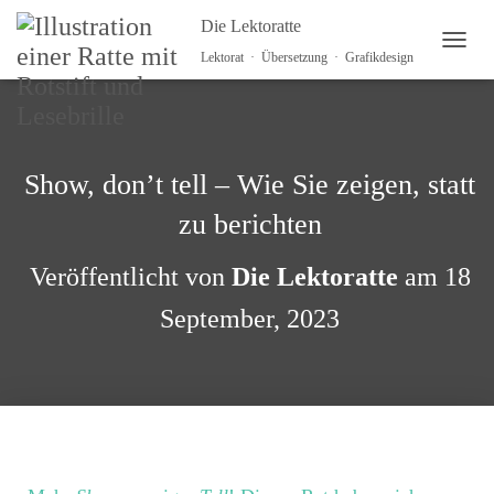
Die Lektoratte
N
Lektorat · Übersetzung · Grafikdesign
A
V
I
G
A
Show, don’t tell – Wie Sie zeigen, statt
T
I
zu berichten
O
N
U
Veröffentlicht von
Die Lektoratte
am
18
M
S
September, 2023
C
H
A
L
T
E
N